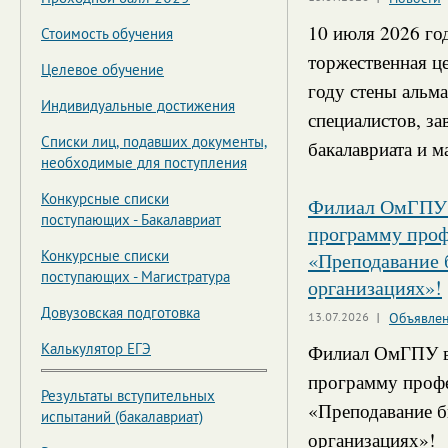
10 июля 2026 го
Стоимость обучения
торжественная ц
Целевое обучение
году стены альм
Индивидуальные достижения
специалистов, з
Списки лиц, подавших документы,
бакалавриата и м
необходимые для поступления
Конкурсные списки
Филиал ОмГПУ в
поступающих - Бакалавриат
программу проф
«Преподавание 
Конкурсные списки
поступающих - Магистратура
организациях»!
Довузовская подготовка
13.07.2026
Объявле
Филиал ОмГПУ в 
Калькулятор ЕГЭ
программу профе
Результаты вступительных
«Преподавание б
испытаний (бакалавриат)
организациях»!