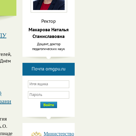
Ректор
Макарова Наталья
ГПУ
Станиславовна
Доцент, доктор
педагогических наук
телей,
с Днём
Почта omgpu.ru
)
азани
гия
А.О.
мпиаде
Министерство