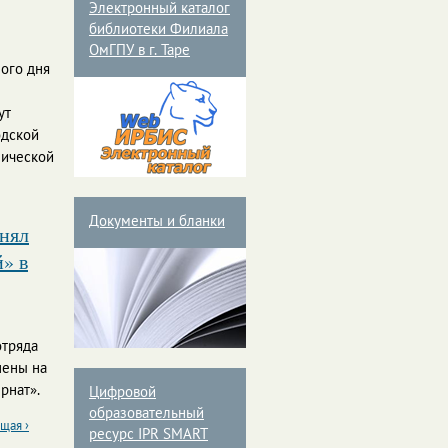
Электронный каталог
библиотеки Филиала
ОмГПУ в г. Таре
ого дня
ут
одской
зической
Документы и бланки
нял
» в
отряда
шены на
рнат».
Цифровой
образовательный
щая ›
ресурс IPR SMART