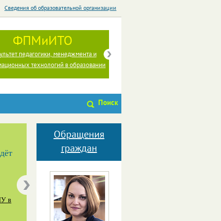
Сведения об образовательной организации
ФПМиИТО
ФФИиП
ультет педагогики, менеджмента и
Факультет филологии, истории и п
ационных технологий в образовании
Поиск
Обращения
граждан
дёт
ПУ в