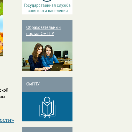
Образовательный
портал ОмГПУ
ОмГПУ
ской
ком
дости»