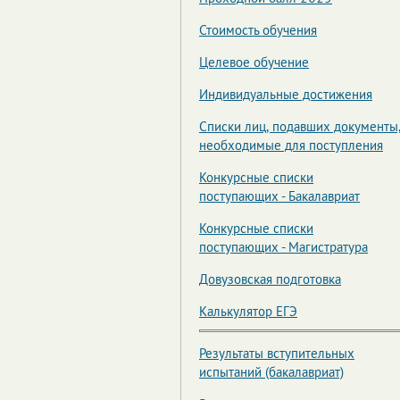
Стоимость обучения
Целевое обучение
Индивидуальные достижения
Списки лиц, подавших документы
необходимые для поступления
Конкурсные списки
поступающих - Бакалавриат
Конкурсные списки
поступающих - Магистратура
Довузовская подготовка
Калькулятор ЕГЭ
Результаты вступительных
испытаний (бакалавриат)