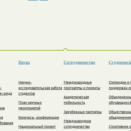
Наука
Сотрудничество
Студенческ
Научно-
Международные
Стипендии и
-
исследовательская работа
программы и проекты
поддержки о
я среда
студентов
Академическая
Объединенны
План научных
мобильность
обучающихс
ние
мероприятий
Зарубежные партнёры
Общественн
ые
Конкурсы, конференции
объединения
Международное
ебования
Национальный проект
сотрудничество
Спортивное 