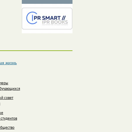
ая жизнь
 меры
бучающихся
й совет
я
ые
 студентов
общество