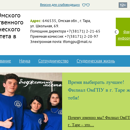
Версия для слабовидящих
Омского
Адрес:
646535, Омская обл., г. Тара,
твенного
ФФИиП
ул. Школьная, 69.
ческого
Помощник директора +7(38171) 2-21-65
Факультет филологии, истории и права
Фак
тета в
Приемная комиссия: +7(38171) 2-20-97
информ
Электронная почта: tfomgpu@mail.ru
вание
Наука
Сотрудничество
Студенческая жизнь
Время выбирать лучшее!
Филиал ОмГПУ в г. Таре ж
тебя!
Почему именно мы? Филиал ОмГ
г. Таре – это…