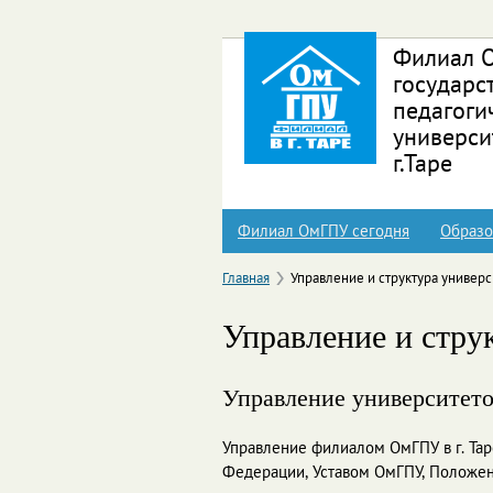
Перейти к основному содержанию
Филиал 
государс
педагоги
универси
г.Таре
Филиал ОмГПУ сегодня
Образо
Главная
Управление и структура универс
Управление и стру
Управление университет
Управление филиалом ОмГПУ в г. Тар
Федерации, Уставом ОмГПУ, Положен