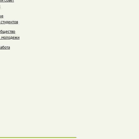
й совет
я
ые
 студентов
общество
й молодежи
работа