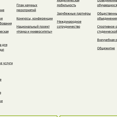
Академическая
Объединенны
План научных
мобильность
обучающихс
ние
мероприятий
Зарубежные партнёры
Общественн
ые
Конкурсы, конференции
объединения
Международное
ебования
Национальный проект
сотрудничество
Спортивное 
еская
«Наука и университеты»
студенческо
Внеучебная 
а для
Общежитие
да)
е услуги
е
а
ые