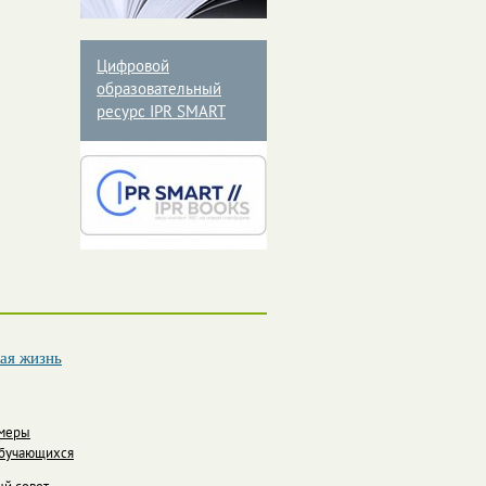
Цифровой
образовательный
ресурс IPR SMART
ая жизнь
 меры
бучающихся