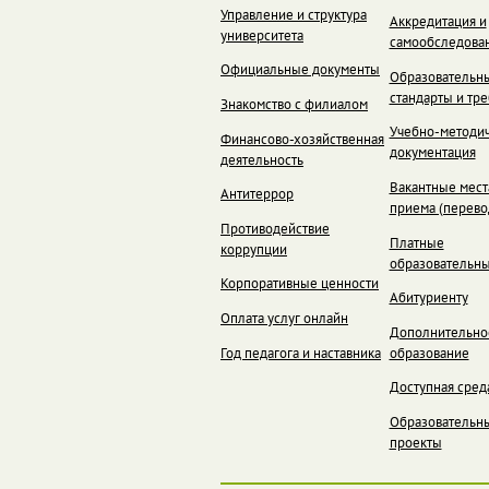
Управление и структура
Аккредитация и
университета
самообследова
Официальные документы
Образовательн
стандарты и тр
Знакомство с филиалом
Учебно-методич
Финансово-хозяйственная
документация
деятельность
Вакантные мест
Антитеррор
приема (перево
Противодействие
Платные
коррупции
образовательны
Корпоративные ценности
Абитуриенту
Оплата услуг онлайн
Дополнительно
Год педагога и наставника
образование
Доступная сред
Образовательн
проекты