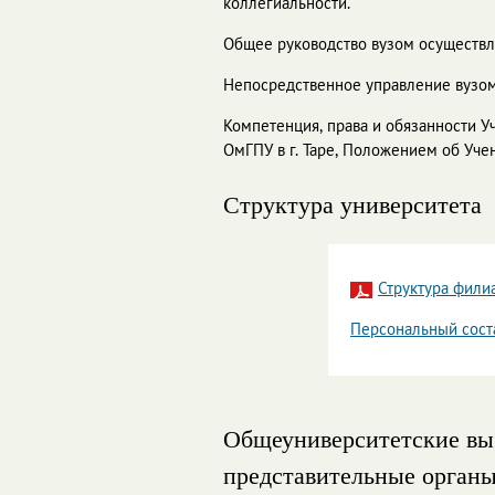
коллегиальности.
Общее руководство вузом осуществл
Непосредственное управление вузом
Компетенция, права и обязанности 
ОмГПУ в г. Таре, Положением об Уче
Структура университета
Структура филиа
Персональный соста
Общеуниверситетские в
представительные орган