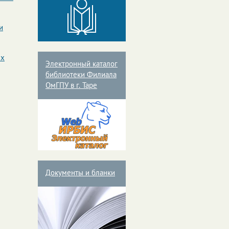
и
ых
Электронный каталог
библиотеки Филиала
ОмГПУ в г. Таре
Документы и бланки