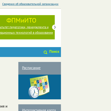
Сведения об образовательной организации
ФПМиИТО
ФФИиП
ультет педагогики, менеджмента и
Факультет филологии, истории и п
ационных технологий в образовании
Поиск
Расписание
лия и
Интерактивная карта