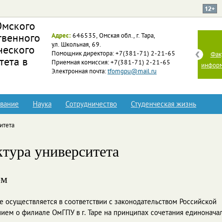
Омского
Адрес:
646535, Омская обл., г. Тара,
твенного
ФФИиП
ул. Школьная, 69.
ческого
Помощник директора: +7(381-71) 2-21-65
Факультет филологии, истории и права
Фак
тета в
Приемная комиссия: +7(381-71) 2-21-65
информ
Электронная почта:
tfomgpu@mail.ru
вание
Наука
Сотрудничество
Студенческая жизнь
итета
ктура университета
ом
е осуществляется в соответствии с законодательством Российской
ием о филиале ОмГПУ в г. Таре на принципах сочетания единонача