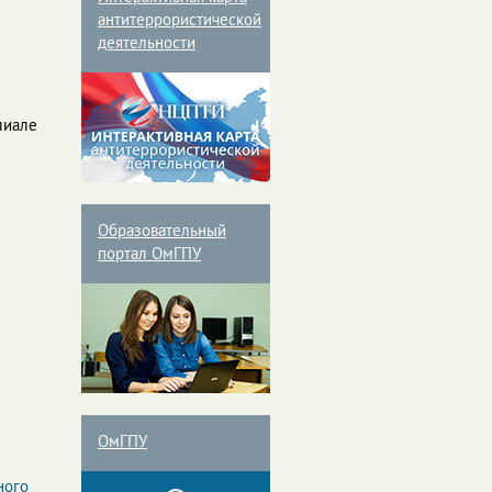
антитеррористической
деятельности
лиале
Образовательный
портал ОмГПУ
ОмГПУ
ного