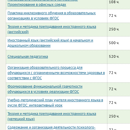
108 ч.
Проектирование в офисных средах
Практика инклюзивного обучения в образовательных
72 ч.
организациях в условиях ФГОС
Теория и методика преподавания иностранного языка
250 ч.
(английский)
Иностранный язык (английский язык) в начальном и
500 ч.
дошкольном образовании
Специальная педагогика
520 ч.
Организация образовательного процесса для
обучающихся с ограниченными возможностями здоровья в
72 ч.
соответствии с ФГОС
Формирование функциональной грамотности
72 ч.
обучающихся в условиях реализации ФГОС
Учебно-методический план учителя иностранного языка в
72 ч.
русле ФГОС: интерактивный урок
Теория и методика преподавания иностранного языка
250 ч.
(немецкий язык)
Содержание и организация деятельности психолого-