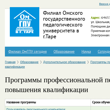
Перейти к основному содержанию
Версия 
Филиал Омского
Адрес:
646535
государственного
ул. Школьная,
педагогического
Помощник ди
Факу
университета в
Приемная ко
Электронная 
г.Таре
Филиал ОмГПУ сегодня
Образование
Наука
Сотруд
Главная
Образование
Дополнительное образование
Программы пр
квалификации
Программы профессиональной пе
повышения квалификации
Название программы
Сроки обуче
Пользователь персонального компьютера: