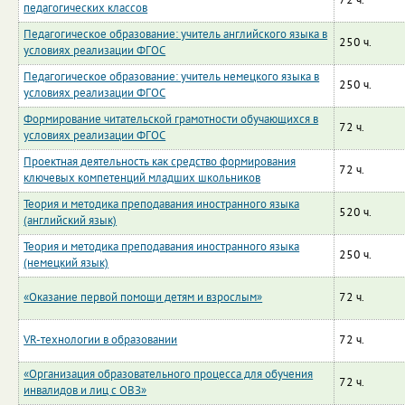
72 ч.
педагогических классов
Педагогическое образование: учитель английского языка в
250 ч.
условиях реализации ФГОС
Педагогическое образование: учитель немецкого языка в
250 ч.
условиях реализации ФГОС
Формирование читательской грамотности обучающихся в
72 ч.
условиях реализации ФГОС
Проектная деятельность как средство формирования
72 ч.
ключевых компетенций младших школьников
Теория и методика преподавания иностранного языка
520 ч.
(английский язык)
Теория и методика преподавания иностранного языка
250 ч.
(немецкий язык)
«Оказание первой помощи детям и взрослым»
72 ч.
VR-технологии в образовании
72 ч.
«Организация образовательного процесса для обучения
72 ч.
инвалидов и лиц с ОВЗ»