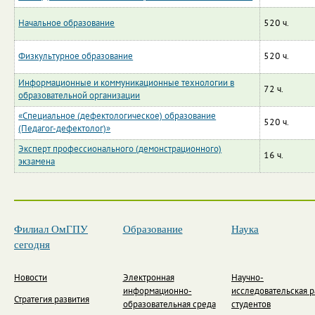
Начальное образование
520 ч.
Физкультурное образование
520 ч.
Информационные и коммуникационные технологии в
72 ч.
образовательной организации
«Специальное (дефектологическое) образование
520 ч.
(Педагог-дефектолог)»
Эксперт профессионального (демонстрационного)
16 ч.
экзамена
Филиал ОмГПУ
Образование
Наука
сегодня
Новости
Электронная
Научно-
информационно-
исследовательская р
Стратегия развития
образовательная среда
студентов