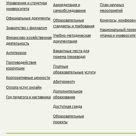
Управление и структура
Аккредитация и
План научных
университета
самообследование
мероприятий
Официальные документы
Образовательные
Конкурсы, конфере
стандарты и требования
Знакомство с филиалом
Национальный прое
Учебно-методическая
«Наука и университе
Финансово-хозяйственная
документация
деятельность
Вакантные места для
Антитеррор
приема (перевода)
Противодействие
Платные
коррупции
образовательные услуги
Корпоративные ценности
Абитуриенту
Оплата услуг онлайн
Дополнительное
Год педагога и наставника
образование
Доступная среда
Образовательные
проекты